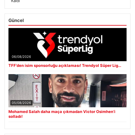
Kaldı
Güncel
06/08/2026
TFF’den isim sponsorluğu açıklaması! Trendyol Süper Lig…
05/08/2026
Mohamed Salah daha maça çıkmadan Victor Osimhen’i
solladı!