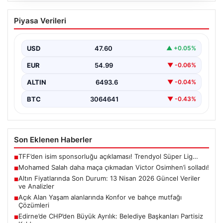
Mohamed Salah daha maça çıkmadan
Piyasa Verileri
Victor Osimhen’i solladı!
USD
47.60
▲ +0.05%
EUR
54.99
▼ -0.06%
ALTIN
6493.6
▼ -0.04%
BTC
3064641
▼ -0.43%
Son Eklenen Haberler
TFF’den isim sponsorluğu açıklaması! Trendyol Süper Lig…
■
Mohamed Salah daha maça çıkmadan Victor Osimhen’i solladı!
■
Altın Fiyatlarında Son Durum: 13 Nisan 2026 Güncel Veriler
■
ve Analizler
Açık Alan Yaşam alanlarında Konfor ve bahçe mutfağı
■
Çözümleri
Edirne’de CHP’den Büyük Ayrılık: Belediye Başkanları Partisiz
■