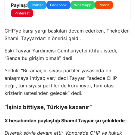
Paylaş:
Twitter
Facebook
WhatsApp
Reddit
Pinterest
CHP’ye karşı yargı baskıları devam ederken, Thekp’den
Shamil Tayyar’dan’ın önerisi geldi.
Eski Tayyar Yardımcısı Cumhuriyetçi ittifak istedi,
“Bence bu girişim olmalı” dedi.
Yetkili, “Bu amaçla, siyasi partiler yasasında bir
anlaşmaya ihtiyaç var,” dedi Tayyar, “sadece CHP
değil, tüm siyasi partiler de korunuyor, tüm olası
krizlerin üstesinden gelecek” dedi.
“İşiniz bittiyse, Türkiye kazanır”
X hesabından paylaştığı Shamil Tayyar şu şekildedir:
Diyerek şöyle devam etti: “Kongre’de CHP ve hukuk