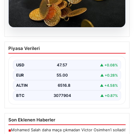
04.08.2026
Altın Fiyatlarında Son Durum: 13 Nisan
Piyasa Verileri
2026 Güncel Veriler ve Analizler
Altın piyasalarında 13 Nisan 2026 itibarıyla yaşanan
gelişmeler yatırımcıların gündeminde önemli yer
USD
47.57
▲ +0.08%
tutuyor. ABD…
EUR
55.00
▲ +0.28%
ALTIN
6516.8
▲ +4.58%
BTC
3077904
▲ +0.87%
Son Eklenen Haberler
Mohamed Salah daha maça çıkmadan Victor Osimhen’i solladı!
■