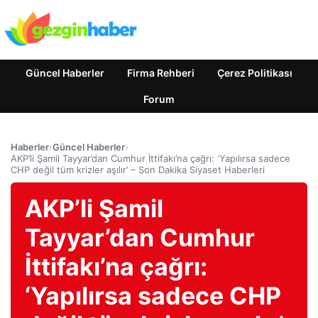
Güncel Haberler
Firma Rehberi
Çerez Politikası
Forum
Haberler
›
Güncel Haberler
›
AKP’li Şamil Tayyar’dan Cumhur İttifakı’na çağrı: ‘Yapılırsa sadece
CHP değil tüm krizler aşılır’ – Son Dakika Siyaset Haberleri
AKP’li Şamil
Tayyar’dan Cumhur
İttifakı’na çağrı:
‘Yapılırsa sadece CHP