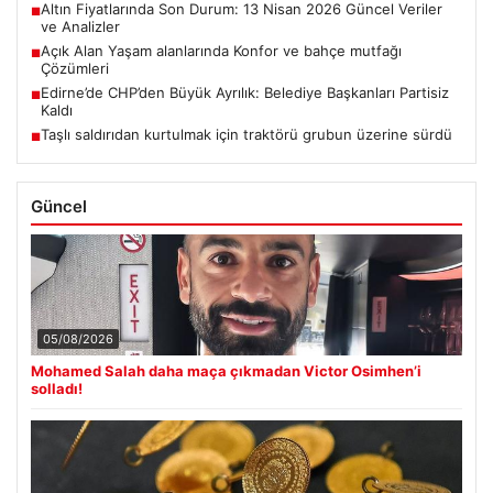
Altın Fiyatlarında Son Durum: 13 Nisan 2026 Güncel Veriler
■
ve Analizler
Açık Alan Yaşam alanlarında Konfor ve bahçe mutfağı
■
Çözümleri
Edirne’de CHP’den Büyük Ayrılık: Belediye Başkanları Partisiz
■
Kaldı
Taşlı saldırıdan kurtulmak için traktörü grubun üzerine sürdü
■
Güncel
05/08/2026
Mohamed Salah daha maça çıkmadan Victor Osimhen’i
solladı!