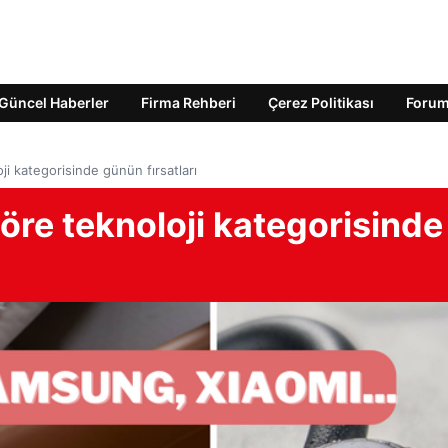
Güncel Haberler
Firma Rehberi
Çerez Politikası
Foru
oji kategorisinde günün fırsatları
töre teknoloji kategorisinde