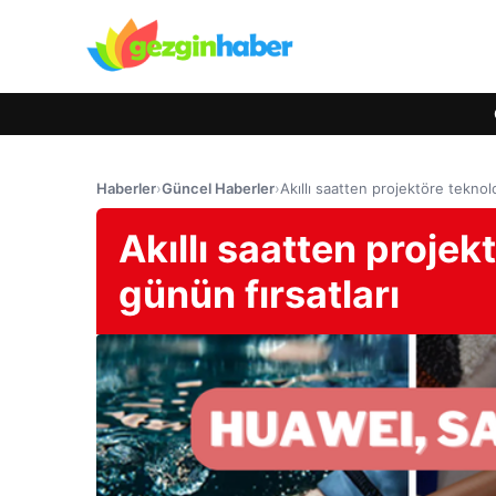
Haberler
›
Güncel Haberler
›
Akıllı saatten projektöre teknol
Akıllı saatten projek
günün fırsatları