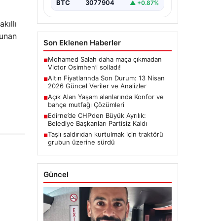
BTC
3077904
▲ +0.87%
kıllı
sunan
Son Eklenen Haberler
Mohamed Salah daha maça çıkmadan
■
Victor Osimhen’i solladı!
Altın Fiyatlarında Son Durum: 13 Nisan
■
2026 Güncel Veriler ve Analizler
Açık Alan Yaşam alanlarında Konfor ve
■
bahçe mutfağı Çözümleri
Edirne’de CHP’den Büyük Ayrılık:
■
Belediye Başkanları Partisiz Kaldı
Taşlı saldırıdan kurtulmak için traktörü
■
grubun üzerine sürdü
Güncel