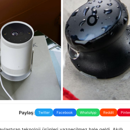
Paylaş:
Twitter
Facebook
WhatsApp
Reddit
Pinte
laştıran teknoloji ürünleri vazgeçilmez hale geldi. Akıllı