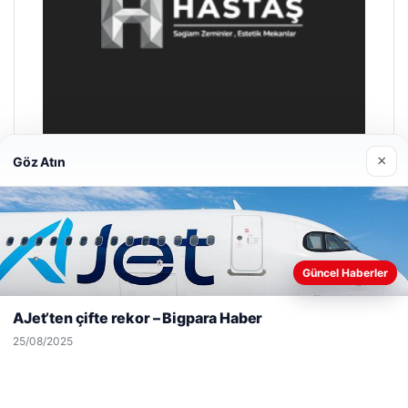
×
Göz Atın
Enes Kaplan Avukatlık Bürosu
28/04/2026
Web sitemizi nasıl kullandığınızı daha iyi anlayabilmek,
Güncel Haberler
deneyiminizi kişiselleştirmek ve geliştirmek amacıyla çerezler
kullanıyoruz.
Çerez Politikamız
AJet’ten çifte rekor – Bigpara Haber
Reddet
Kabul Et
25/08/2025
© 2026 Gezgin Haber – Güncel Haberler