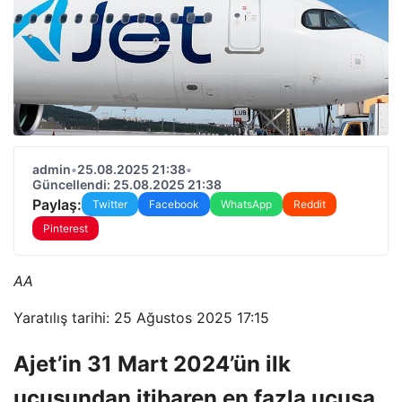
admin
•
25.08.2025 21:38
•
Güncellendi: 25.08.2025 21:38
Paylaş:
Twitter
Facebook
WhatsApp
Reddit
Pinterest
AA
Yaratılış tarihi: 25 Ağustos 2025 17:15
Ajet’in 31 Mart 2024’ün ilk
uçuşundan itibaren en fazla uçuşa