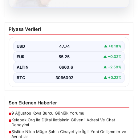
08.08.2026
Kelebek.Org İle Dijital İletişimin Güvenli
Piyasa Verileri
Adresi Ve Chat Deneyimi
İnternet ortamında insanların güvenli bir tarzda iletişim
sağlaması büyük bir önem barındırmaktadır.
USD
47.74
▲ +0.18%
Günümüzde birçok…
EUR
55.25
▲ +0.32%
ALTIN
6660.6
▲ +2.59%
BTC
3096092
▲ +0.22%
Son Eklenen Haberler
9 Ağustos Kova Burcu Günlük Yorumu
■
Kelebek.Org İle Dijital İletişimin Güvenli Adresi Ve Chat
■
Deneyimi
Şişli’de Nilda Müge Şahin Cinayetiyle İlgili Yeni Gelişmeler ve
■
Ayrıntılar