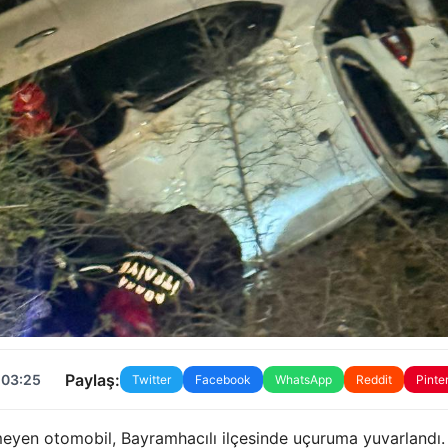
Paylaş:
 03:25
Twitter
Facebook
WhatsApp
Reddit
Pinte
meyen otomobil, Bayramhacılı ilçesinde uçuruma yuvarlandı.