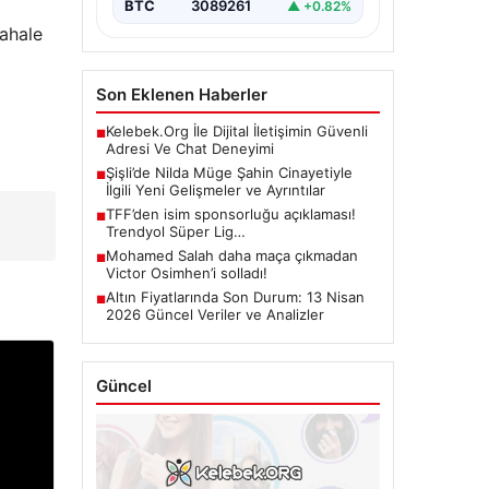
BTC
3089261
▲ +0.82%
dahale
Son Eklenen Haberler
Kelebek.Org İle Dijital İletişimin Güvenli
■
Adresi Ve Chat Deneyimi
Şişli’de Nilda Müge Şahin Cinayetiyle
■
İlgili Yeni Gelişmeler ve Ayrıntılar
TFF’den isim sponsorluğu açıklaması!
■
Trendyol Süper Lig…
Mohamed Salah daha maça çıkmadan
■
Victor Osimhen’i solladı!
Altın Fiyatlarında Son Durum: 13 Nisan
■
2026 Güncel Veriler ve Analizler
Güncel