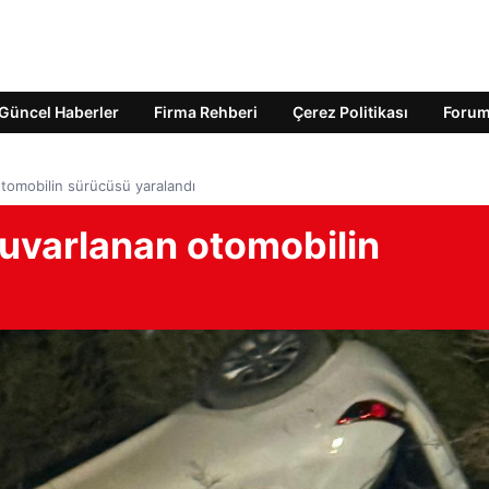
Güncel Haberler
Firma Rehberi
Çerez Politikası
Foru
tomobilin sürücüsü yaralandı
uvarlanan otomobilin