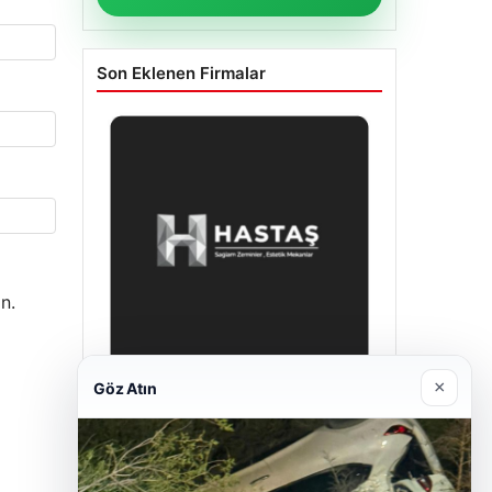
Son Eklenen Firmalar
n.
×
Göz Atın
Enes Kaplan Avukatlık Bürosu
28/04/2026