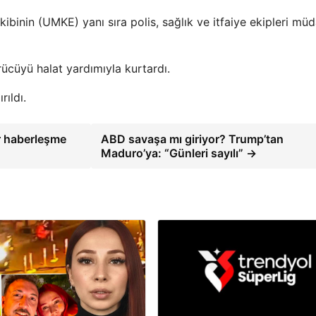
kibinin (UMKE) yanı sıra polis, sağlık ve itfaiye ekipleri mü
rücüyü halat yardımıyla kurtardı.
rıldı.
r haberleşme
ABD savaşa mı giriyor? Trump’tan
Maduro’ya: “Günleri sayılı” →