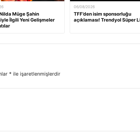
26
06/08/2026
e Nilda Müge Şahin
TFF’den isim sponsorluğu
yle İlgili Yeni Gelişmeler
açıklaması! Trendyol Süper 
tılar
nlar
*
ile işaretlenmişlerdir