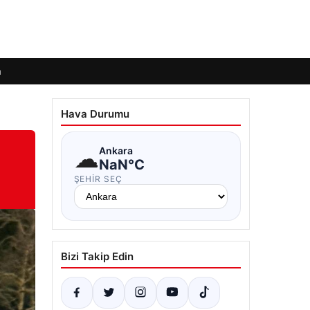
m
Hava Durumu
☁
Ankara
NaN°C
ŞEHIR SEÇ
Bizi Takip Edin