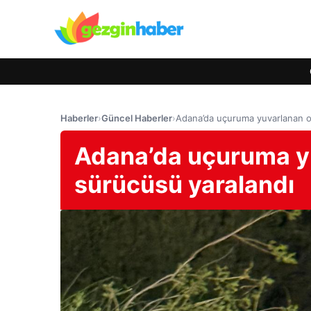
Haberler
›
Güncel Haberler
›
Adana’da uçuruma yuvarlanan o
Adana’da uçuruma y
sürücüsü yaralandı