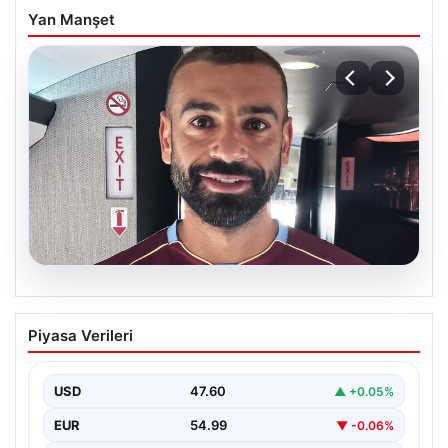
Yan Manşet
05.08.2026
Mohamed Salah daha maça çıkmadan
Piyasa Verileri
Victor Osimhen’i solladı!
USD
47.60
▲ +0.05%
EUR
54.99
▼ -0.06%