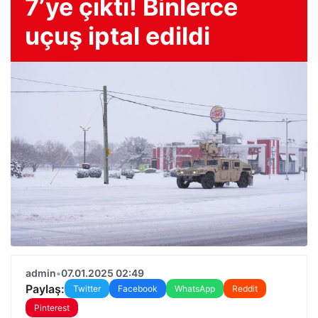
7’ye çıktı! Binlerce
uçuş iptal edildi
admin
•
07.01.2025 02:49
Paylaş:
Twitter
Facebook
WhatsApp
Reddit
Pinterest