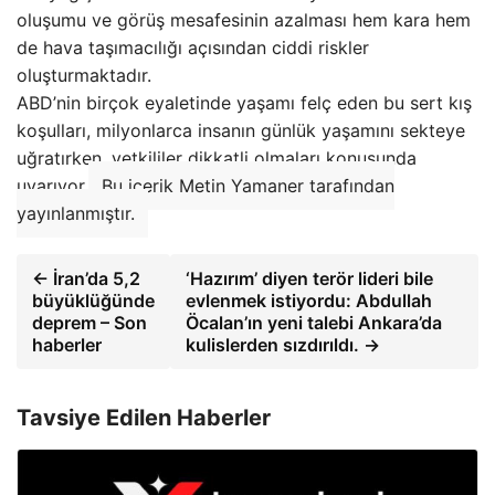
oluşumu ve görüş mesafesinin azalması hem kara hem
de hava taşımacılığı açısından ciddi riskler
oluşturmaktadır.
ABD’nin birçok eyaletinde yaşamı felç eden bu sert kış
koşulları, milyonlarca insanın günlük yaşamını sekteye
uğratırken, yetkililer dikkatli olmaları konusunda
uyarıyor.
Bu içerik Metin Yamaner tarafından
yayınlanmıştır.
← İran’da 5,2
‘Hazırım’ diyen terör lideri bile
büyüklüğünde
evlenmek istiyordu: Abdullah
deprem – Son
Öcalan’ın yeni talebi Ankara’da
haberler
kulislerden sızdırıldı. →
Tavsiye Edilen Haberler