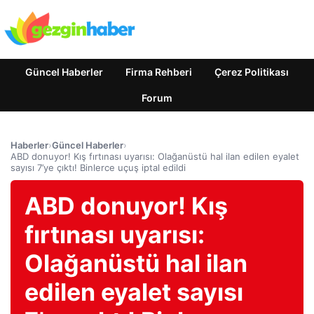
Güncel Haberler
Firma Rehberi
Çerez Politikası
Forum
Haberler
›
Güncel Haberler
›
ABD donuyor! Kış fırtınası uyarısı: Olağanüstü hal ilan edilen eyalet
sayısı 7’ye çıktı! Binlerce uçuş iptal edildi
ABD donuyor! Kış
fırtınası uyarısı:
Olağanüstü hal ilan
edilen eyalet sayısı