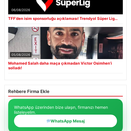
06/08/2026
TFF’den isim sponsorluğu açıklaması! Trendyol Süper Lig…
05/08/2026
Mohamed Salah daha maça çıkmadan Victor Osimhen’i
solladı!
Rehbere Firma Ekle
WhatsApp üzerinden bize ulaşın, firmanızı hemen
listeleyelim.
WhatsApp Mesaj