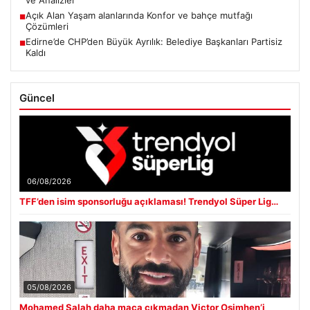
Açık Alan Yaşam alanlarında Konfor ve bahçe mutfağı
■
Çözümleri
Edirne’de CHP’den Büyük Ayrılık: Belediye Başkanları Partisiz
■
Kaldı
Güncel
06/08/2026
TFF’den isim sponsorluğu açıklaması! Trendyol Süper Lig…
05/08/2026
Mohamed Salah daha maça çıkmadan Victor Osimhen’i