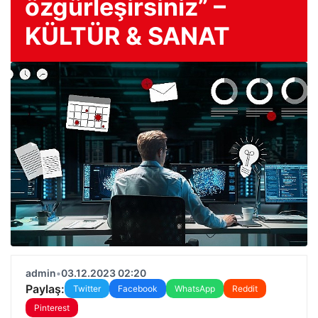
özgürleşirsiniz” –
KÜLTÜR & SANAT
admin
•
03.12.2023 02:20
Paylaş:
Twitter
Facebook
WhatsApp
Reddit
Pinterest