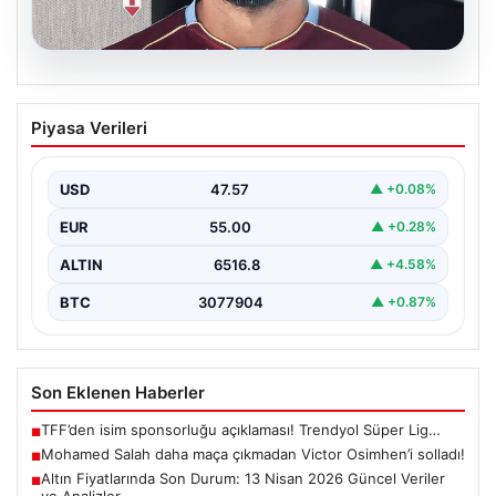
05.08.2026
Mohamed Salah daha maça çıkmadan
Piyasa Verileri
Victor Osimhen’i solladı!
USD
47.57
▲ +0.08%
EUR
55.00
▲ +0.28%
ALTIN
6516.8
▲ +4.58%
BTC
3077904
▲ +0.87%
Son Eklenen Haberler
TFF’den isim sponsorluğu açıklaması! Trendyol Süper Lig…
■
Mohamed Salah daha maça çıkmadan Victor Osimhen’i solladı!
■
Altın Fiyatlarında Son Durum: 13 Nisan 2026 Güncel Veriler
■
ve Analizler