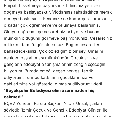
Empati hissetmeye başlarsanız bilinciniz yeniden
doğmaya başlayacaktır. Vicdanınız rahatladıkça merak
etmeye başlarsınız. Kendinize ne kadar çok sorarsanız,
o kadar çok öğrenmeye ve okumaya başlarsınız.
Okuyup öğrendikçe cesaretiniz artıyor ve bunun
mümkün olduğunu görmeye başlıyorsunuz. Cesaretiniz
arttıkça daha özgür olursunuz. Bugün cesaretten
bahsedeceksiniz. Çok özlediğimiz bir şey. Umarım
yeniden başlatılması mümkündür. Çocukların ve
gençlerin edebiyatla tanışmalarının zenginleşeceğini
biliyorum. Burada emeği geçen herkesi tebrik
ediyorum. Tüm bu katkıların çocuklarımıza ve
dahilerimize yol gösterici olmasını diliyorum” dedi.
“Büyükşehir Belediyesi elini üzerimizden hiç
çekmedi”
EÇEV Yönetim Kurulu Başkanı Yıldız Ünsal, şunları
söyledi: “İzmir Çocuk ve Gençlik Edebiyat Günleri ile
çocuklarda okuma tutkusu oluşturmak, onlara hayatları