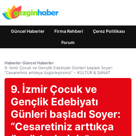
Güncel Haberler
Firma Rehberi
Çerez Politikası
Forum
Haberler
›
Güncel Haberler
›
9. İzmir Çocuk ve Gençlik Edebiyatı Günleri başladı Soyer:
“Cesaretiniz arttıkça özgürleşirsiniz” – KÜLTÜR & SANAT
9. İzmir Çocuk ve
Gençlik Edebiyatı
Günleri başladı Soyer:
“Cesaretiniz arttıkça