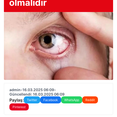
olmalıdır
admin
•
16.03.2025 06:09
•
Güncellendi: 16.03.2025 06:09
Paylaş:
Twitter
Facebook
WhatsApp
Reddit
Pinterest