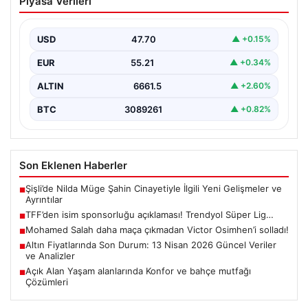
Piyasa Verileri
Trendyol Süper Lig…
USD
47.70
▲ +0.15%
EUR
55.21
▲ +0.34%
ALTIN
6661.5
▲ +2.60%
BTC
3089261
▲ +0.82%
Son Eklenen Haberler
Şişli’de Nilda Müge Şahin Cinayetiyle İlgili Yeni Gelişmeler ve
■
Ayrıntılar
TFF’den isim sponsorluğu açıklaması! Trendyol Süper Lig…
■
Mohamed Salah daha maça çıkmadan Victor Osimhen’i solladı!
■
Altın Fiyatlarında Son Durum: 13 Nisan 2026 Güncel Veriler
■
ve Analizler
Açık Alan Yaşam alanlarında Konfor ve bahçe mutfağı
■
Çözümleri