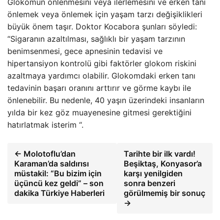
Glokomun önlenmesini veya ilerlemesini ve erken tanı
önlemek veya önlemek için yaşam tarzı değişiklikleri
büyük önem taşır. Doktor Kocabora şunları söyledi:
“Sigaranın azaltılması, sağlıklı bir yaşam tarzının
benimsenmesi, gece apnesinin tedavisi ve
hipertansiyon kontrolü gibi faktörler glokom riskini
azaltmaya yardımcı olabilir. Glokomdaki erken tanı
tedavinin başarı oranını arttırır ve görme kaybı ile
önlenebilir. Bu nedenle, 40 yaşın üzerindeki insanların
yılda bir kez göz muayenesine gitmesi gerektiğini
hatırlatmak isterim “.
← Molotoflu’dan
Tarihte bir ilk vardı!
Karaman’da saldırısı
Beşiktaş, Konyasor’a
müstakil: “Bu bizim için
karşı yenilgiden
üçüncü kez geldi” – son
sonra benzeri
dakika Türkiye Haberleri
görülmemiş bir sonuç
→