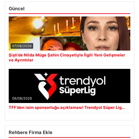
Güncel
07/08/2026
Şişli’de Nilda Müge Şahin Cinayetiyle İlgili Yeni Gelişmeler
ve Ayrıntılar
06/08/2026
TFF’den isim sponsorluğu açıklaması! Trendyol Süper Lig…
Rehbere Firma Ekle