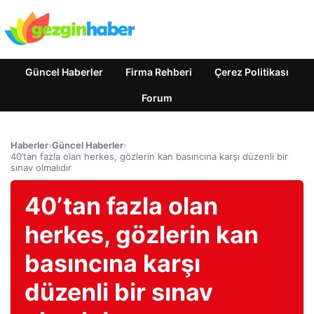
Güncel Haberler
Firma Rehberi
Çerez Politikası
Forum
Haberler
›
Güncel Haberler
›
40’tan fazla olan herkes, gözlerin kan basıncına karşı düzenli bir
sınav olmalıdır
40’tan fazla olan
herkes, gözlerin kan
basıncına karşı
düzenli bir sınav