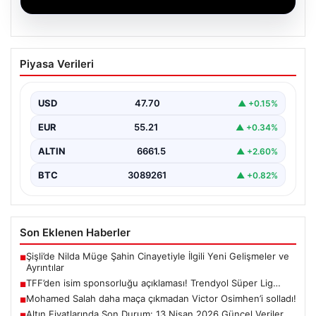
06.08.2026
TFF’den isim sponsorluğu açıklaması!
Piyasa Verileri
Trendyol Süper Lig…
USD
47.70
▲ +0.15%
EUR
55.21
▲ +0.34%
ALTIN
6661.5
▲ +2.60%
BTC
3089261
▲ +0.82%
Son Eklenen Haberler
Şişli’de Nilda Müge Şahin Cinayetiyle İlgili Yeni Gelişmeler ve
■
Ayrıntılar
TFF’den isim sponsorluğu açıklaması! Trendyol Süper Lig…
■
Mohamed Salah daha maça çıkmadan Victor Osimhen’i solladı!
■
Altın Fiyatlarında Son Durum: 13 Nisan 2026 Güncel Veriler
■