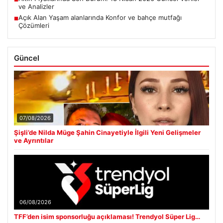
ve Analizler
Açık Alan Yaşam alanlarında Konfor ve bahçe mutfağı
■
Çözümleri
Güncel
07/08/2026
Şişli’de Nilda Müge Şahin Cinayetiyle İlgili Yeni Gelişmeler
ve Ayrıntılar
06/08/2026
TFF’den isim sponsorluğu açıklaması! Trendyol Süper Lig…