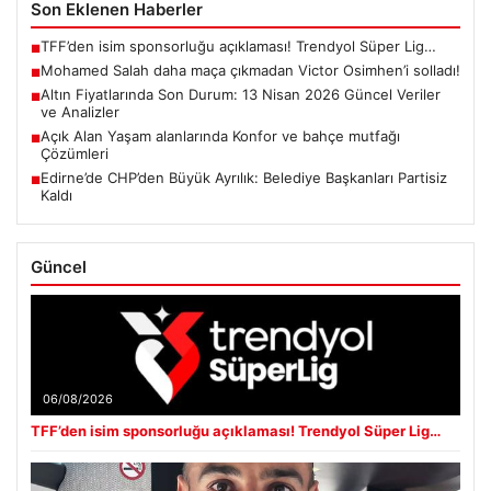
Son Eklenen Haberler
TFF’den isim sponsorluğu açıklaması! Trendyol Süper Lig…
■
Mohamed Salah daha maça çıkmadan Victor Osimhen’i solladı!
■
Altın Fiyatlarında Son Durum: 13 Nisan 2026 Güncel Veriler
■
ve Analizler
Açık Alan Yaşam alanlarında Konfor ve bahçe mutfağı
■
Çözümleri
Edirne’de CHP’den Büyük Ayrılık: Belediye Başkanları Partisiz
■
Kaldı
Güncel
06/08/2026
TFF’den isim sponsorluğu açıklaması! Trendyol Süper Lig…