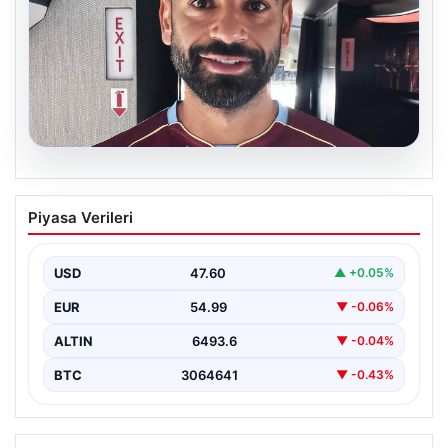
05.08.2026
Mohamed Salah daha maça çıkmadan
Piyasa Verileri
Victor Osimhen’i solladı!
USD
47.60
▲ +0.05%
EUR
54.99
▼ -0.06%
ALTIN
6493.6
▼ -0.04%
BTC
3064641
▼ -0.43%