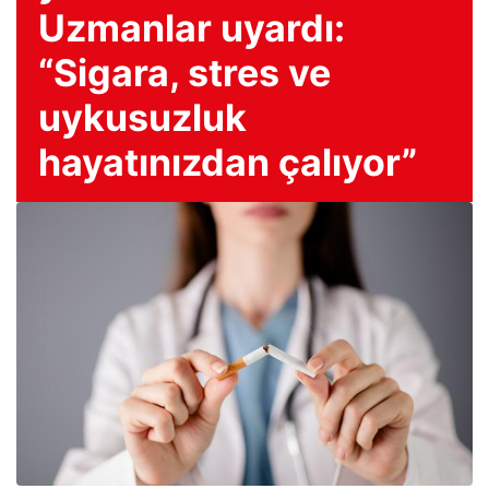
Uzmanlar uyardı:
“Sigara, stres ve
uykusuzluk
hayatınızdan çalıyor”