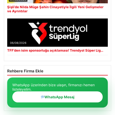
Şişli’de Nilda Müge Şahin Cinayetiyle İlgili Yeni Gelişmeler
ve Ayrıntılar
06/08/2026
TFF’den isim sponsorluğu açıklaması! Trendyol Süper Lig…
Rehbere Firma Ekle
WhatsApp üzerinden bize ulaşın, firmanızı hemen
listeleyelim.
WhatsApp Mesaj