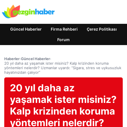
Güncel Haberler
Firma Rehberi
Çerez Politikası
Forum
Haberler
›
Güncel Haberler
›
20 yıl daha az yaşamak ister misiniz? Kalp krizinden koruma
yöntemleri nelerdir? Uzmanlar uyardı: “Sigara, stres ve uykusuzluk
hayatınızdan çalıyor”
20 yıl daha az
yaşamak ister misiniz?
Kalp krizinden koruma
yöntemleri nelerdir?