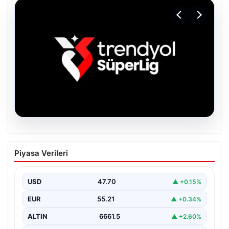
06.08.2026
TFF’den isim sponsorluğu açıklaması!
Piyasa Verileri
Trendyol Süper Lig…
USD
47.70
▲ +0.15%
EUR
55.21
▲ +0.34%
ALTIN
6661.5
▲ +2.60%