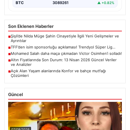
BTC
3089261
▲ +0.82%
Son Eklenen Haberler
Şişli’de Nilda Müge Şahin Cinayetiyle İlgili Yeni Gelişmeler ve
■
Ayrıntılar
TFF’den isim sponsorluğu açıklaması! Trendyol Süper Lig…
■
Mohamed Salah daha maça çıkmadan Victor Osimhen’i solladı!
■
Altın Fiyatlarında Son Durum: 13 Nisan 2026 Güncel Veriler
■
ve Analizler
Açık Alan Yaşam alanlarında Konfor ve bahçe mutfağı
■
Çözümleri
Güncel
07/08/2026