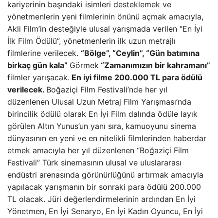
kariyerinin başındaki isimleri desteklemek ve
yönetmenlerin yeni filmlerinin önünü açmak amacıyla,
Akli Film’in desteğiyle ulusal yarışmada verilen “En İyi
İlk Film Ödülü”, yönetmenlerin ilk uzun metrajlı
filmlerine verilecek.
“Bölge”, “Ceylin”, “Gün batımına
birkaç gün kala”
Görmek
“Zamanımızın bir kahramanı”
filmler yarışacak.
En iyi filme 200.000 TL para ödülü
verilecek.
Boğaziçi Film Festivali’nde her yıl
düzenlenen Ulusal Uzun Metraj Film Yarışması’nda
birincilik ödülü olarak En İyi Film dalında ödüle layık
görülen Altın Yunus’un yanı sıra, kamuoyunu sinema
dünyasının en yeni ve en nitelikli filmlerinden haberdar
etmek amacıyla her yıl düzenlenen “Boğaziçi Film
Festivali” Türk sinemasının ulusal ve uluslararası
endüstri arenasında görünürlüğünü artırmak amacıyla
yapılacak yarışmanın bir sonraki para ödülü 200.000
TL olacak. Jüri değerlendirmelerinin ardından En İyi
Yönetmen, En İyi Senaryo, En İyi Kadın Oyuncu, En İyi