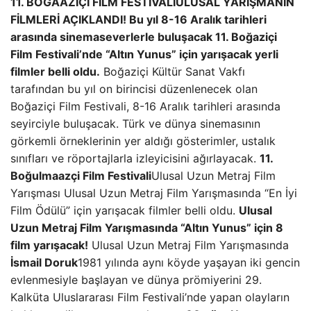
11. BOĞA
AZİÇİ FİLM FESTİVALİ
ULUSAL YARIŞMANIN
FİLMLERİ AÇIKLANDI!
Bu yıl 8-16 Aralık tarihleri ​​
arasında sinemaseverlerle buluşacak 11. Boğaziçi
Film Festivali’nde “Altın Yunus” için yarışacak yerli
filmler belli oldu.
Boğaziçi Kültür Sanat Vakfı
tarafından bu yıl on birincisi düzenlenecek olan
Boğaziçi Film Festivali, 8-16 Aralık tarihleri ​​arasında
seyirciyle buluşacak. Türk ve dünya sinemasının
görkemli örneklerinin yer aldığı gösterimler, ustalık
sınıfları ve röportajlarla izleyicisini ağırlayacak.
11.
Boğulma
azçi Film Festivali
Ulusal Uzun Metraj Film
Yarışması Ulusal Uzun Metraj Film Yarışmasında “En İyi
Film Ödülü” için yarışacak filmler belli oldu.
Ulusal
Uzun Metraj Film Yarışmasında “Altın Yunus” için 8
film yarışacak!
Ulusal Uzun Metraj Film Yarışmasında
İsmail Doruk
1981 yılında aynı köyde yaşayan iki gencin
evlenmesiyle başlayan ve dünya prömiyerini 29.
Kalküta Uluslararası Film Festivali’nde yapan olayların