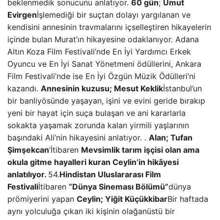
beklenmedik sonucunu anlatıyor.
60 gün
;
Umut
Evirgen
İşlemediği bir suçtan dolayı yargılanan ve
kendisini annesinin travmalarını içselleştiren hikayelerin
içinde bulan Murat’ın hikayesine odaklanıyor. Adana
Altın Koza Film Festivali’nde En İyi Yardımcı Erkek
Oyuncu ve En İyi Sanat Yönetmeni ödüllerini, Ankara
Film Festivali’nde ise En İyi Özgün Müzik Ödülleri’ni
kazandı.
Annesinin kuzusu; Mesut Keklik
İstanbul’un
bir banliyösünde yaşayan, işini ve evini geride bırakıp
yeni bir hayat için suça bulaşan ve ani kararlarla
sokakta yaşamak zorunda kalan yirmili yaşlarının
başındaki Ali’nin hikayesini anlatıyor. .
Alan; Tufan
Şimşekcan
‘İtibaren
Mevsimlik tarım işçisi olan ama
okula gitme hayalleri kuran Ceylin’in hikâyesi
anlatılıyor.
54.
Hindistan Uluslararası Film
Festivali
İtibaren
“Dünya Sineması Bölümü”
dünya
prömiyerini yapan
Ceylin;
Yiğit Küçükkibar
Bir haftada
aynı yolculuğa çıkan iki kişinin olağanüstü bir