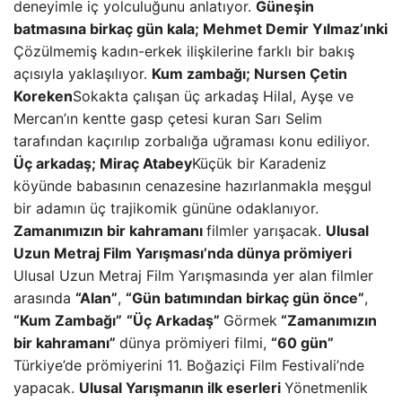
deneyimle iç yolculuğunu anlatıyor.
Güneşin
batmasına birkaç gün kala; Mehmet Demir Yılmaz’ınki
Çözülmemiş kadın-erkek ilişkilerine farklı bir bakış
açısıyla yaklaşılıyor.
Kum zambağı; Nursen Çetin
Koreken
Sokakta çalışan üç arkadaş Hilal, Ayşe ve
Mercan’ın kentte gasp çetesi kuran Sarı Selim
tarafından kaçırılıp zorbalığa uğraması konu ediliyor.
Üç arkadaş; Miraç Atabey
Küçük bir Karadeniz
köyünde babasının cenazesine hazırlanmakla meşgul
bir adamın üç trajikomik gününe odaklanıyor.
Zamanımızın bir kahramanı
filmler yarışacak.
Ulusal
Uzun Metraj Film Yarışması’nda dünya prömiyeri
Ulusal Uzun Metraj Film Yarışmasında yer alan filmler
arasında
“Alan”
,
“Gün batımından birkaç gün önce”
,
“Kum Zambağı”
“Üç Arkadaş”
Görmek
“Zamanımızın
bir kahramanı”
dünya prömiyeri filmi,
“60 gün”
Türkiye’de prömiyerini 11. Boğaziçi Film Festivali’nde
yapacak.
Ulusal Yarışmanın ilk eserleri
Yönetmenlik