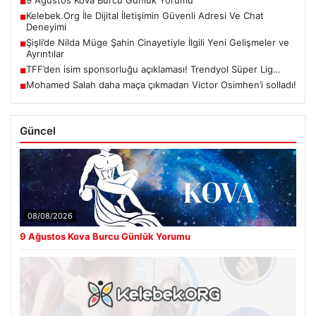
■
Kelebek.Org İle Dijital İletişimin Güvenli Adresi Ve Chat
■
Deneyimi
Şişli’de Nilda Müge Şahin Cinayetiyle İlgili Yeni Gelişmeler ve
■
Ayrıntılar
TFF’den isim sponsorluğu açıklaması! Trendyol Süper Lig…
■
Mohamed Salah daha maça çıkmadan Victor Osimhen’i solladı!
■
Güncel
08/08/2026
9 Ağustos Kova Burcu Günlük Yorumu