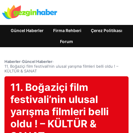
Güncel Haberler
Firma Rehberi
Çerez Politikası
Forum
Haberler
›
Güncel Haberler
›
11. Boğaziçi film festivali’nin ulusal yarışma filmleri belli oldu ! –
KÜLTÜR & SANAT
11. Boğaziçi film
festivali’nin ulusal
yarışma filmleri belli
oldu ! – KÜLTÜR &