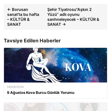
← Borusan
Şehir Tiyatrosu“Aşkın 2
sanat’ta bu hafta
Yüzü” adlı oyunu
– KÜLTÜR &
sanhneleyecek – KÜLTÜR &
SANAT
SANAT →
Tavsiye Edilen Haberler
08/08/2026
9 Ağustos Kova Burcu Günlük Yorumu